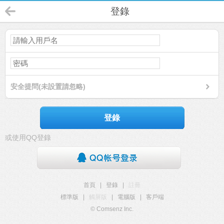
登錄
安全提問(未設置請忽略)
登錄
或使用QQ登錄
首頁
|
登錄
|
註冊
標準版
|
觸屏版
|
電腦版
|
客戶端
© Comsenz Inc.