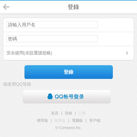
登錄
安全提問(未設置請忽略)
登錄
或使用QQ登錄
首頁
|
登錄
|
註冊
標準版
|
觸屏版
|
電腦版
|
客戶端
© Comsenz Inc.