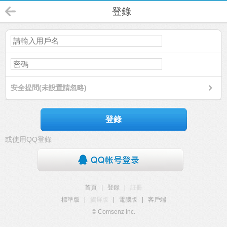
登錄
安全提問(未設置請忽略)
登錄
或使用QQ登錄
首頁
|
登錄
|
註冊
標準版
|
觸屏版
|
電腦版
|
客戶端
© Comsenz Inc.