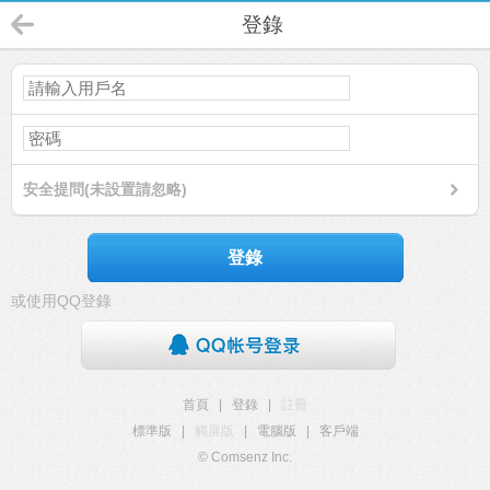
登錄
安全提問(未設置請忽略)
登錄
或使用QQ登錄
首頁
|
登錄
|
註冊
標準版
|
觸屏版
|
電腦版
|
客戶端
© Comsenz Inc.