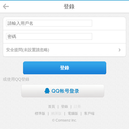
登錄
安全提問(未設置請忽略)
登錄
或使用QQ登錄
首頁
|
登錄
|
註冊
標準版
|
觸屏版
|
電腦版
|
客戶端
© Comsenz Inc.