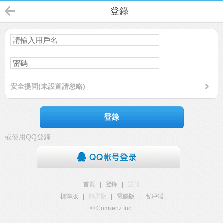
登錄
安全提問(未設置請忽略)
登錄
或使用QQ登錄
首頁
|
登錄
|
註冊
標準版
|
觸屏版
|
電腦版
|
客戶端
© Comsenz Inc.