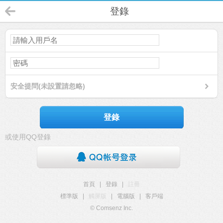
登錄
安全提問(未設置請忽略)
登錄
或使用QQ登錄
首頁
|
登錄
|
註冊
標準版
|
觸屏版
|
電腦版
|
客戶端
© Comsenz Inc.