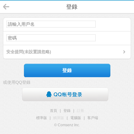
登錄
安全提問(未設置請忽略)
登錄
或使用QQ登錄
首頁
|
登錄
|
註冊
標準版
|
觸屏版
|
電腦版
|
客戶端
© Comsenz Inc.