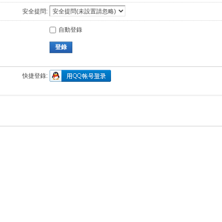
安全提問:
自動登錄
登錄
快捷登錄: