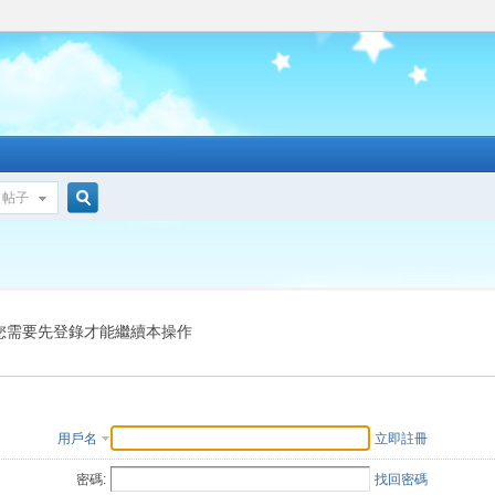
帖子
搜
索
您需要先登錄才能繼續本操作
用戶名
立即註冊
密碼:
找回密碼