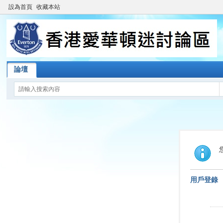
設為首頁
收藏本站
論壇
用戶登錄