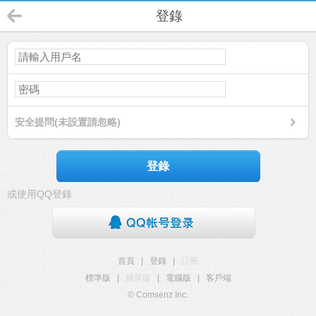
登錄
安全提問(未設置請忽略)
登錄
或使用QQ登錄
首頁
|
登錄
|
註冊
標準版
|
觸屏版
|
電腦版
|
客戶端
© Comsenz Inc.