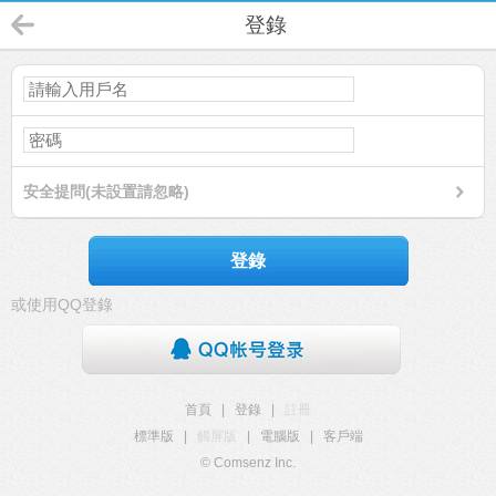
登錄
安全提問(未設置請忽略)
登錄
或使用QQ登錄
首頁
|
登錄
|
註冊
標準版
|
觸屏版
|
電腦版
|
客戶端
© Comsenz Inc.