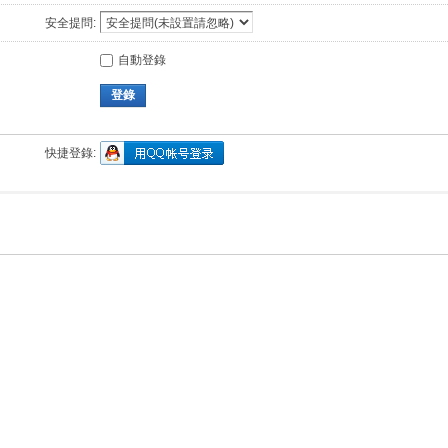
安全提問:
自動登錄
登錄
快捷登錄: