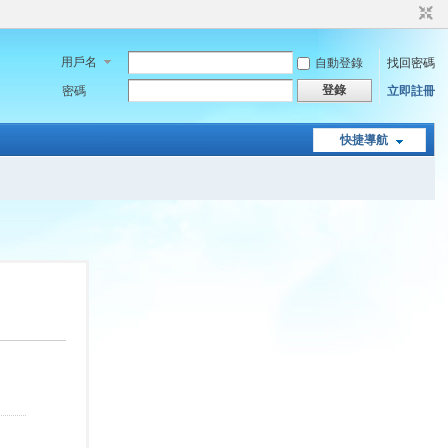
用戶名
自動登錄
找回密碼
登錄
密碼
立即註冊
快捷導航