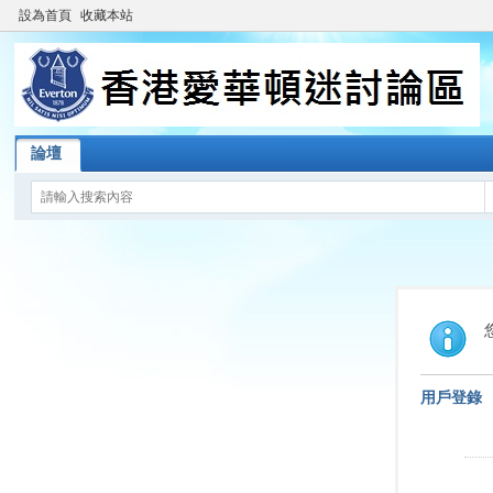
設為首頁
收藏本站
論壇
用戶登錄