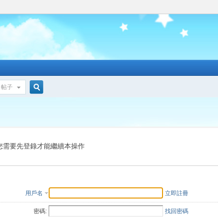
帖子
搜
索
您需要先登錄才能繼續本操作
用戶名
立即註冊
密碼:
找回密碼