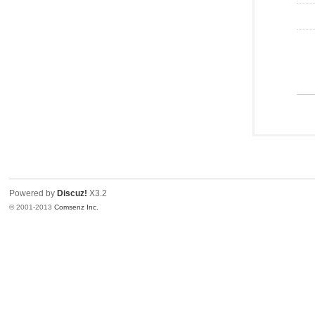
Powered by
Discuz!
X3.2
© 2001-2013
Comsenz Inc.