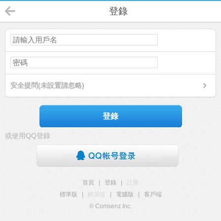
登錄
安全提問(未設置請忽略)
登錄
或使用QQ登錄
首頁
|
登錄
|
註冊
標準版
|
觸屏版
|
電腦版
|
客戶端
© Comsenz Inc.