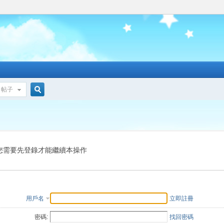
帖子
搜
索
您需要先登錄才能繼續本操作
用戶名
立即註冊
密碼:
找回密碼