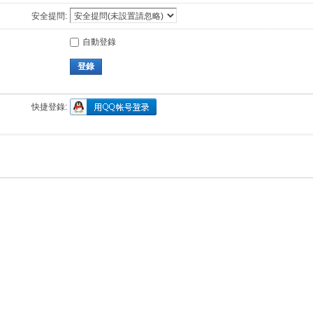
安全提問:
自動登錄
登錄
快捷登錄: