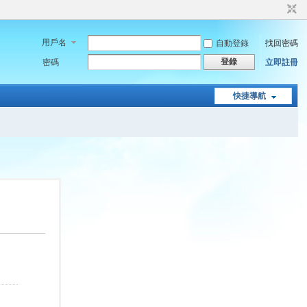
用戶名
自動登錄
找回密碼
登錄
密碼
立即註冊
快捷導航