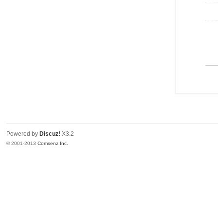
Powered by
Discuz!
X3.2
© 2001-2013
Comsenz Inc.