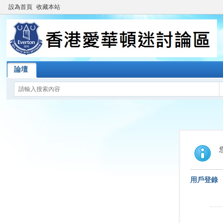
設為首頁
收藏本站
論壇
用戶登錄