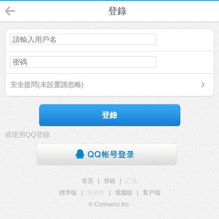
登錄
安全提問(未設置請忽略)
登錄
或使用QQ登錄
首頁
|
登錄
|
註冊
標準版
|
觸屏版
|
電腦版
|
客戶端
© Comsenz Inc.