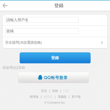
登錄
安全提問(未設置請忽略)
登錄
或使用QQ登錄
首頁
|
登錄
|
註冊
標準版
|
觸屏版
|
電腦版
|
客戶端
© Comsenz Inc.