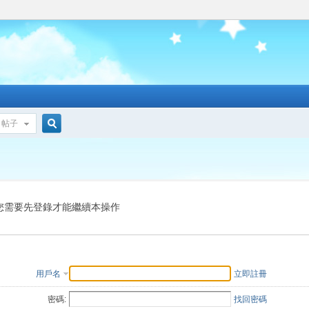
帖子
搜
索
您需要先登錄才能繼續本操作
用戶名
立即註冊
密碼:
找回密碼