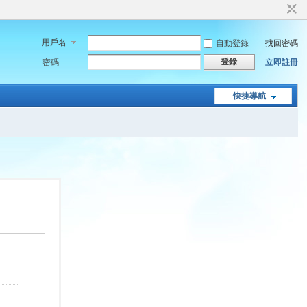
用戶名
自動登錄
找回密碼
登錄
密碼
立即註冊
快捷導航