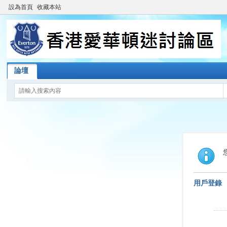
設為首頁
收藏本站
論壇
用戶登錄