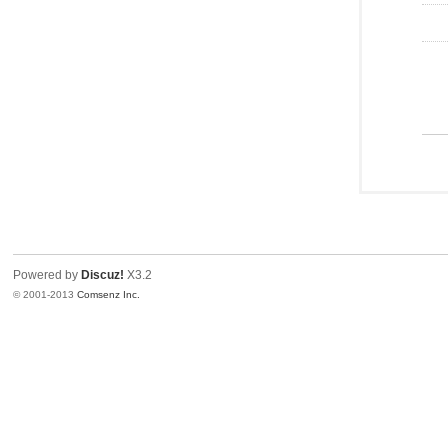
Powered by
Discuz!
X3.2
© 2001-2013
Comsenz Inc.