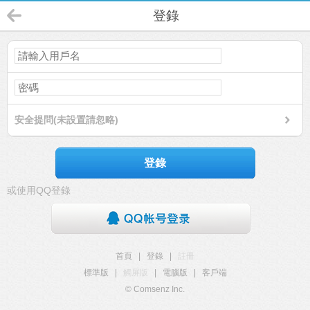
登錄
安全提問(未設置請忽略)
登錄
或使用QQ登錄
首頁
|
登錄
|
註冊
標準版
|
觸屏版
|
電腦版
|
客戶端
© Comsenz Inc.