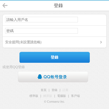
登錄
安全提問(未設置請忽略)
登錄
或使用QQ登錄
首頁
|
登錄
|
註冊
標準版
|
觸屏版
|
電腦版
|
客戶端
© Comsenz Inc.