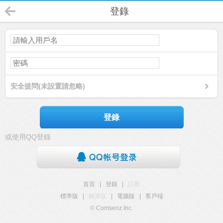
登錄
安全提問(未設置請忽略)
登錄
或使用QQ登錄
首頁
|
登錄
|
註冊
標準版
|
觸屏版
|
電腦版
|
客戶端
© Comsenz Inc.