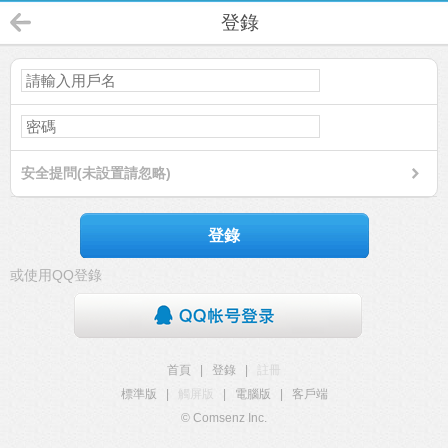
登錄
安全提問(未設置請忽略)
登錄
或使用QQ登錄
首頁
|
登錄
|
註冊
標準版
|
觸屏版
|
電腦版
|
客戶端
© Comsenz Inc.