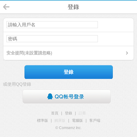
登錄
安全提問(未設置請忽略)
登錄
或使用QQ登錄
首頁
|
登錄
|
註冊
標準版
|
觸屏版
|
電腦版
|
客戶端
© Comsenz Inc.