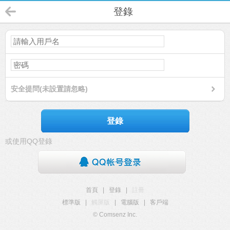
登錄
安全提問(未設置請忽略)
登錄
或使用QQ登錄
首頁
|
登錄
|
註冊
標準版
|
觸屏版
|
電腦版
|
客戶端
© Comsenz Inc.