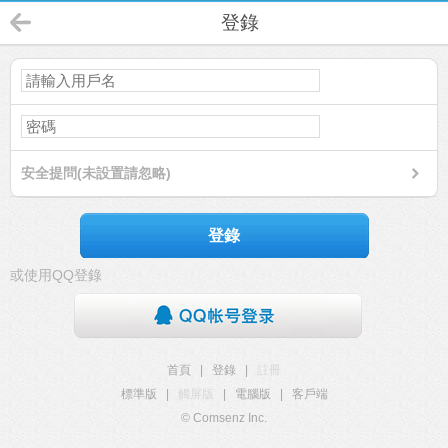
登錄
安全提問(未設置請忽略)
登錄
或使用QQ登錄
首頁
|
登錄
|
註冊
標準版
|
觸屏版
|
電腦版
|
客戶端
© Comsenz Inc.