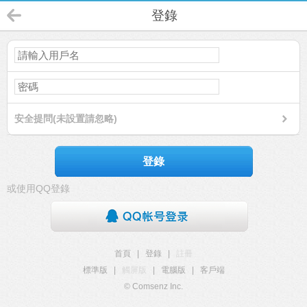
登錄
安全提問(未設置請忽略)
登錄
或使用QQ登錄
首頁
|
登錄
|
註冊
標準版
|
觸屏版
|
電腦版
|
客戶端
© Comsenz Inc.