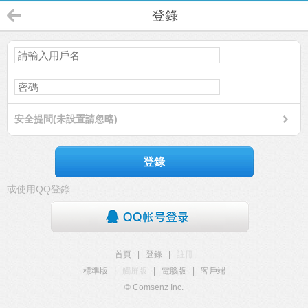
登錄
安全提問(未設置請忽略)
登錄
或使用QQ登錄
首頁
|
登錄
|
註冊
標準版
|
觸屏版
|
電腦版
|
客戶端
© Comsenz Inc.