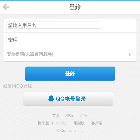
登錄
安全提問(未設置請忽略)
登錄
或使用QQ登錄
首頁
|
登錄
|
註冊
標準版
|
觸屏版
|
電腦版
|
客戶端
© Comsenz Inc.