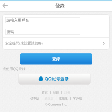
登錄
安全提問(未設置請忽略)
登錄
或使用QQ登錄
首頁
|
登錄
|
註冊
標準版
|
觸屏版
|
電腦版
|
客戶端
© Comsenz Inc.