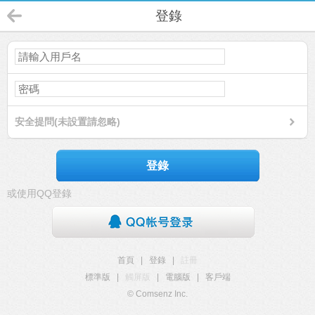
登錄
安全提問(未設置請忽略)
登錄
或使用QQ登錄
首頁
|
登錄
|
註冊
標準版
|
觸屏版
|
電腦版
|
客戶端
© Comsenz Inc.