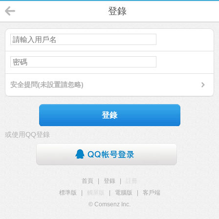
登錄
安全提問(未設置請忽略)
登錄
或使用QQ登錄
首頁
|
登錄
|
註冊
標準版
|
觸屏版
|
電腦版
|
客戶端
© Comsenz Inc.