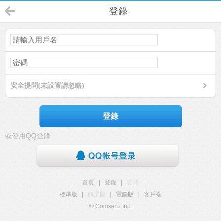
登錄
安全提問(未設置請忽略)
登錄
或使用QQ登錄
首頁
|
登錄
|
註冊
標準版
|
觸屏版
|
電腦版
|
客戶端
© Comsenz Inc.