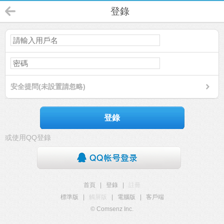
登錄
安全提問(未設置請忽略)
登錄
或使用QQ登錄
首頁
|
登錄
|
註冊
標準版
|
觸屏版
|
電腦版
|
客戶端
© Comsenz Inc.