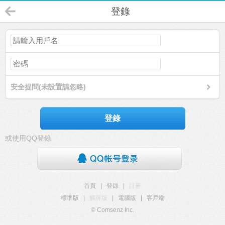
登錄
安全提問(未設置請忽略)
登錄
或使用QQ登錄
首頁
|
登錄
|
註冊
標準版
|
觸屏版
|
電腦版
|
客戶端
© Comsenz Inc.