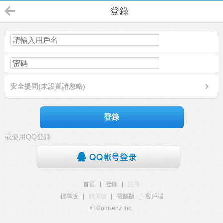
登錄
安全提問(未設置請忽略)
登錄
或使用QQ登錄
首頁
|
登錄
|
註冊
標準版
|
觸屏版
|
電腦版
|
客戶端
© Comsenz Inc.