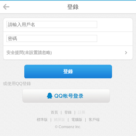
登錄
安全提問(未設置請忽略)
登錄
或使用QQ登錄
首頁
|
登錄
|
註冊
標準版
|
觸屏版
|
電腦版
|
客戶端
© Comsenz Inc.