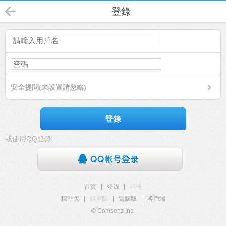
登錄
安全提問(未設置請忽略)
登錄
或使用QQ登錄
首頁
|
登錄
|
註冊
標準版
|
觸屏版
|
電腦版
|
客戶端
© Comsenz Inc.