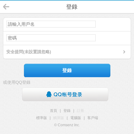
登錄
安全提問(未設置請忽略)
登錄
或使用QQ登錄
首頁
|
登錄
|
註冊
標準版
|
觸屏版
|
電腦版
|
客戶端
© Comsenz Inc.