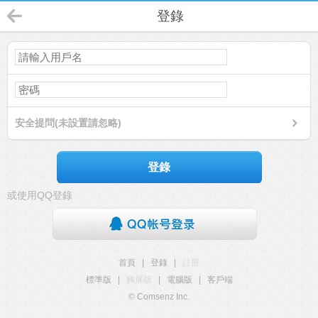
登錄
安全提問(未設置請忽略)
登錄
或使用QQ登錄
首頁
|
登錄
|
註冊
標準版
|
觸屏版
|
電腦版
|
客戶端
© Comsenz Inc.