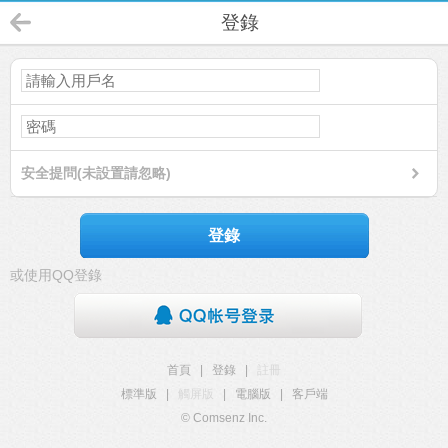
登錄
安全提問(未設置請忽略)
登錄
或使用QQ登錄
首頁
|
登錄
|
註冊
標準版
|
觸屏版
|
電腦版
|
客戶端
© Comsenz Inc.