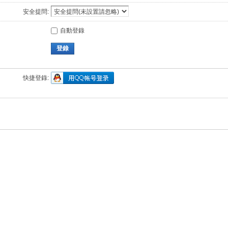
安全提問:
自動登錄
登錄
快捷登錄: