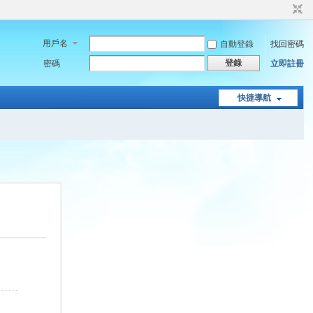
用戶名
自動登錄
找回密碼
登錄
密碼
立即註冊
快捷導航