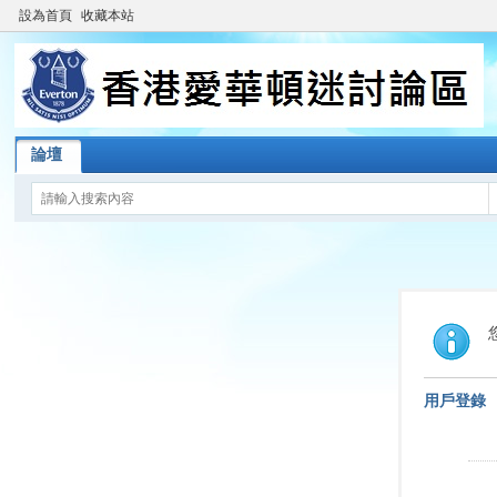
設為首頁
收藏本站
論壇
用戶登錄