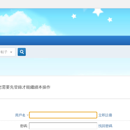
帖子
搜
索
您需要先登錄才能繼續本操作
用戶名
立即註冊
密碼:
找回密碼