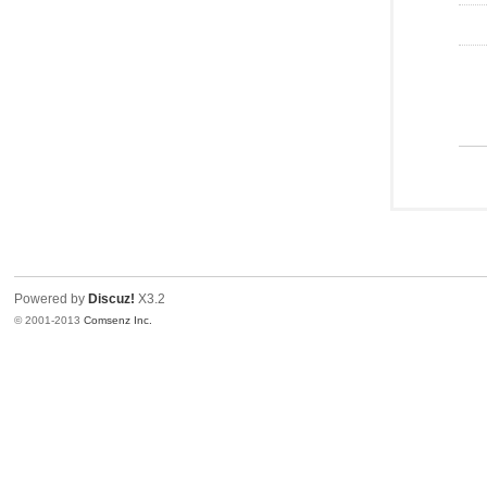
Powered by
Discuz!
X3.2
© 2001-2013
Comsenz Inc.