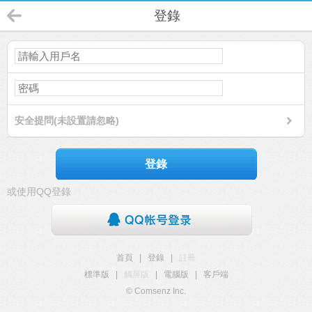
登錄
安全提問(未設置請忽略)
登錄
或使用QQ登錄
首頁
|
登錄
|
註冊
標準版
|
觸屏版
|
電腦版
|
客戶端
© Comsenz Inc.