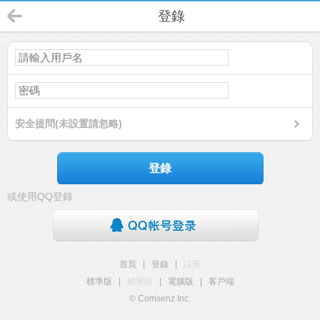
登錄
安全提問(未設置請忽略)
登錄
或使用QQ登錄
首頁
|
登錄
|
註冊
標準版
|
觸屏版
|
電腦版
|
客戶端
© Comsenz Inc.