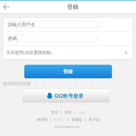
登錄
安全提問(未設置請忽略)
登錄
或使用QQ登錄
首頁
|
登錄
|
註冊
標準版
|
觸屏版
|
電腦版
|
客戶端
© Comsenz Inc.