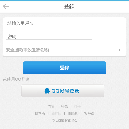
登錄
安全提問(未設置請忽略)
登錄
或使用QQ登錄
首頁
|
登錄
|
註冊
標準版
|
觸屏版
|
電腦版
|
客戶端
© Comsenz Inc.