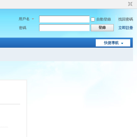
用戶名
自動登錄
找回密碼
登錄
密碼
立即註冊
快捷導航