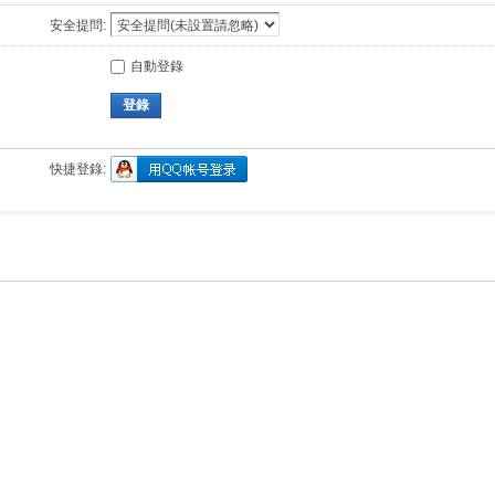
安全提問:
自動登錄
登錄
快捷登錄: