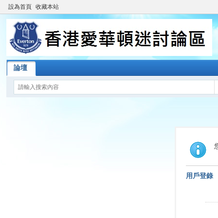
設為首頁
收藏本站
論壇
用戶登錄