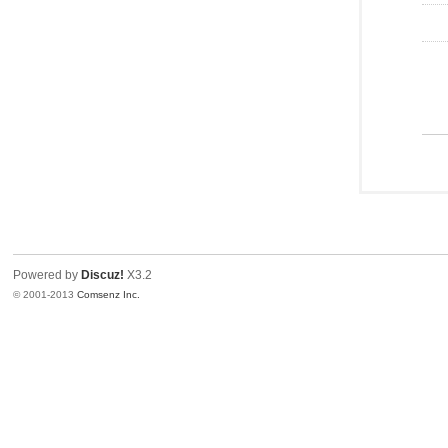
Powered by
Discuz!
X3.2
© 2001-2013
Comsenz Inc.