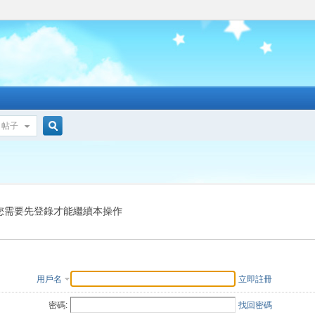
帖子
搜
索
您需要先登錄才能繼續本操作
用戶名
立即註冊
密碼:
找回密碼