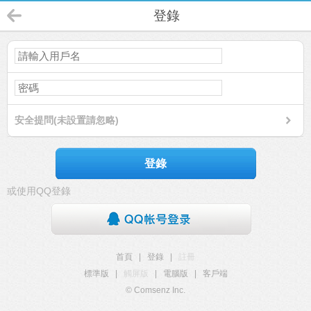
登錄
安全提問(未設置請忽略)
登錄
或使用QQ登錄
首頁
|
登錄
|
註冊
標準版
|
觸屏版
|
電腦版
|
客戶端
© Comsenz Inc.