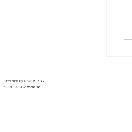
Powered by
Discuz!
X3.2
© 2001-2013
Comsenz Inc.