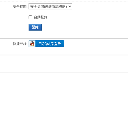
安全提問:
自動登錄
登錄
快捷登錄: