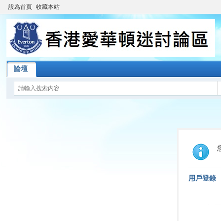
設為首頁
收藏本站
論壇
用戶登錄