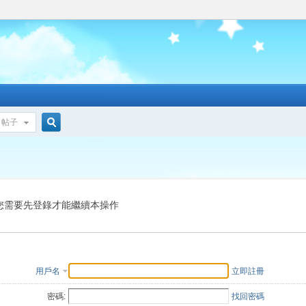
帖子
搜
索
您需要先登錄才能繼續本操作
用戶名
立即註冊
密碼:
找回密碼