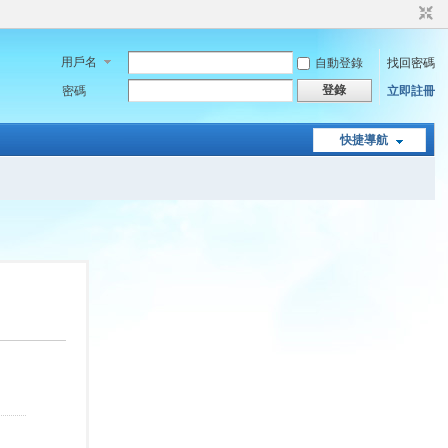
用戶名
自動登錄
找回密碼
登錄
密碼
立即註冊
快捷導航