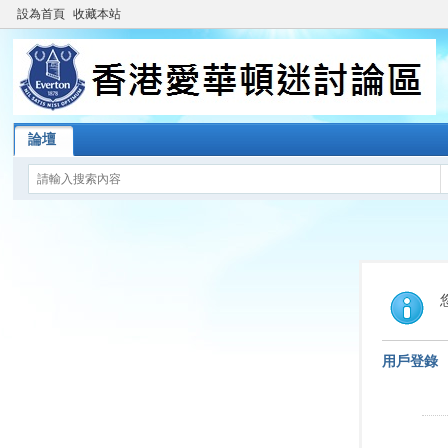
設為首頁
收藏本站
論壇
用戶登錄