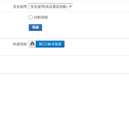
安全提問:
自動登錄
登錄
快捷登錄: