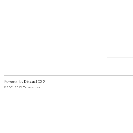
Powered by
Discuz!
X3.2
© 2001-2013
Comsenz Inc.