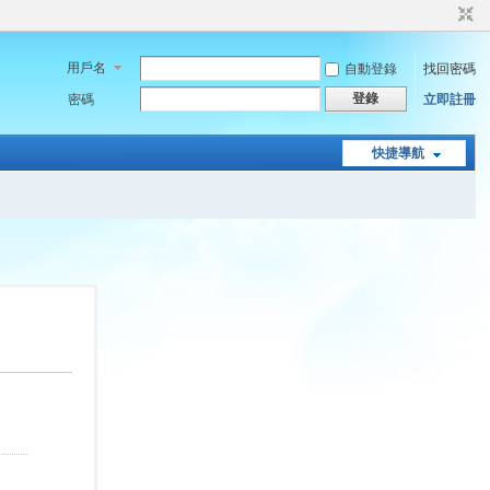
用戶名
自動登錄
找回密碼
登錄
密碼
立即註冊
快捷導航