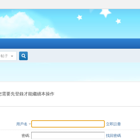
帖子
搜
索
您需要先登錄才能繼續本操作
用戶名
立即註冊
密碼:
找回密碼