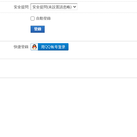
安全提問:
自動登錄
登錄
快捷登錄: