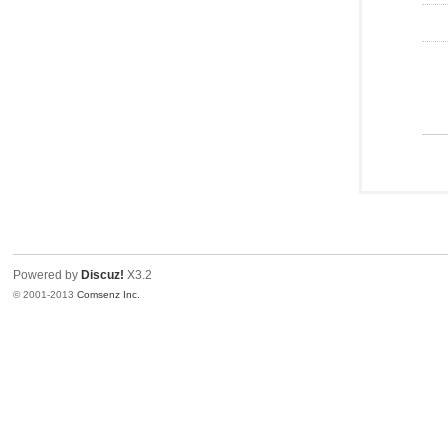
Powered by
Discuz!
X3.2
© 2001-2013
Comsenz Inc.