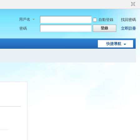
用戶名
自動登錄
找回密碼
登錄
密碼
立即註冊
快捷導航