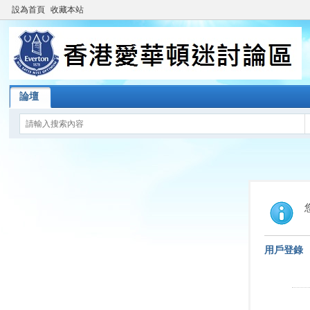
設為首頁
收藏本站
論壇
用戶登錄