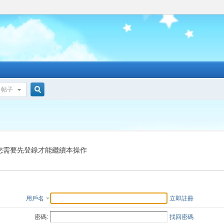
帖子
搜
索
您需要先登錄才能繼續本操作
用戶名
立即註冊
密碼:
找回密碼