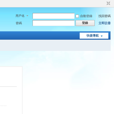
用戶名
自動登錄
找回密碼
登錄
密碼
立即註冊
快捷導航