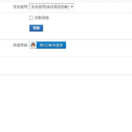
安全提問:
自動登錄
登錄
快捷登錄: