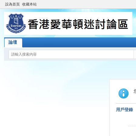
設為首頁
收藏本站
論壇
用戶登錄