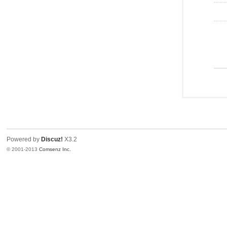
Powered by
Discuz!
X3.2
© 2001-2013
Comsenz Inc.