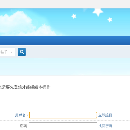
帖子
搜
索
您需要先登錄才能繼續本操作
用戶名
立即註冊
密碼:
找回密碼